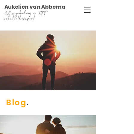
Aukelien van Abbema
GZ psycholoog en EFT
relatietherapeut
Blog
.