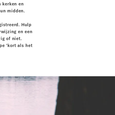
n kerken en
hun midden.
istreerd. Hulp
rwijzing en een
ig of niet.
e 'kort als het