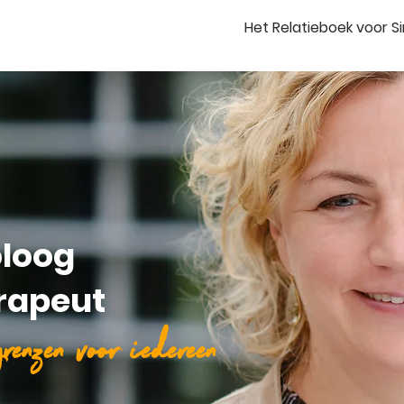
Het Relatieboek voor S
loog
erapeut
renzen voor iedereen