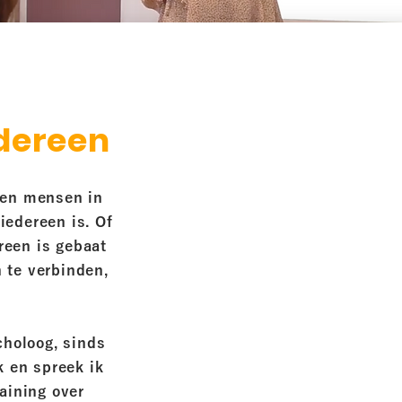
edereen
sen mensen in
iedereen is. Of
ereen is gebaat
 te verbinden,
choloog, sinds
k en spreek ik
aining over