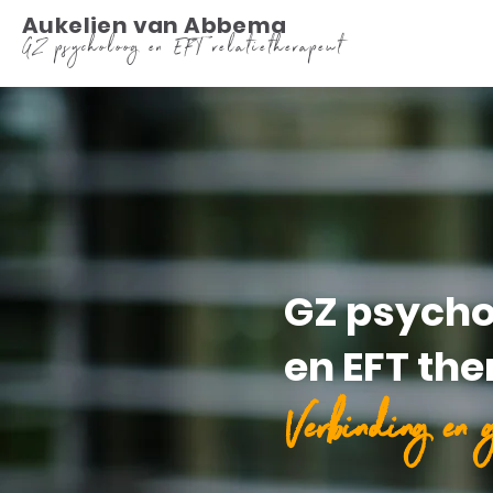
Aukelien van Abbema
GZ psycholoog en EFT relatietherapeut
GZ psycho
en EFT th
Verbinding en g