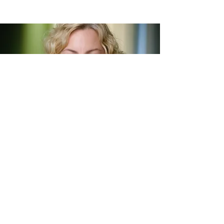
Aukelien van Abbema
GZ psycholoog en EFT therapeut