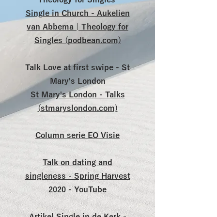
Theology for Singles
Single in Church - Aukelien
van Abbema | Theology for
Singles (podbean.com)
Talk Love at first swipe - St
Mary's London
St Mary's London - Talks
(stmaryslondon.com)
Column serie EO Visie
Talk on dating and
singleness - Spring Harvest
2020 - YouTube