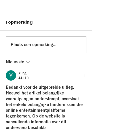
1 opmerking
Waarom daten?
Whole braine
Plaats een opmerking...
leadership
Nieuwste
Yung
22 jan
Bedankt voor de uitgebreide uitleg. 
Hoewel het artikel belangrijke 
vooruitgangen onderstreept, overslaat 
het enkele belangrijke hindernissen die 
online entertainmentplatforms 
tegenkomen. Op de website is 
aanvullende informatie over dit 
onderwerp beschikb