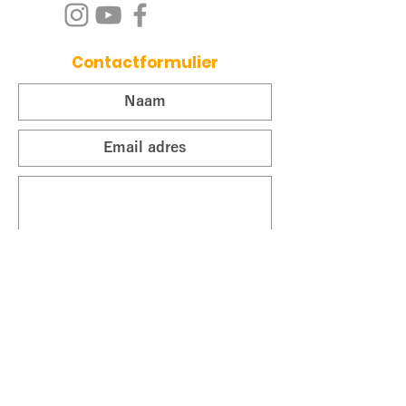
Contactformulier
Ik schrijf me in op nieuwe blog
posts
Ik accepteer de algemene
voorwaarden
View terms
Verzenden